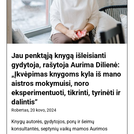
Jau penktąją knygą išleisianti
gydytoja, rašytoja Aurima Dilienė:
„Įkvėpimas knygoms kyla iš mano
aistros mokymuisi, noro
eksperimentuoti, tikrinti, tyrinėti ir
dalintis“
Robertas,
20 kovo, 2024
Knygų autorės, gydytojos, porų ir šeimų
konsultantės, septynių vaikų mamos Aurimos