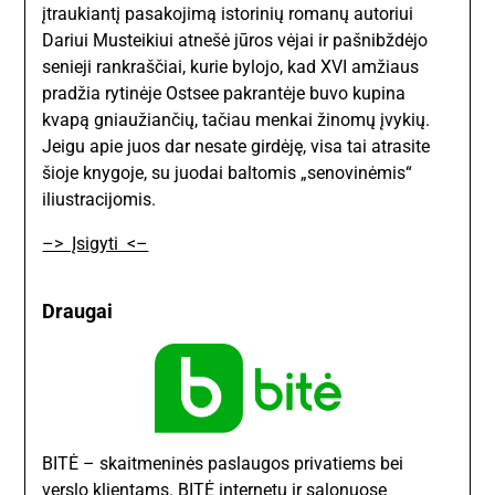
įtraukiantį pasakojimą istorinių romanų autoriui
Dariui Musteikiui atnešė jūros vėjai ir pašnibždėjo
senieji rankraščiai, kurie bylojo, kad XVI amžiaus
pradžia rytinėje Ostsee pakrantėje buvo kupina
kvapą gniaužiančių, tačiau menkai žinomų įvykių.
Jeigu apie juos dar nesate girdėję, visa tai atrasite
šioje knygoje, su juodai baltomis „senovinėmis“
iliustracijomis.
–> Įsigyti <–
Draugai
BITĖ – skaitmeninės paslaugos privatiems bei
verslo klientams. BITĖ internetu ir salonuose