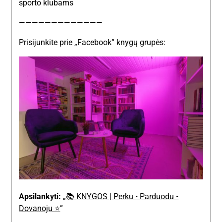
sporto klubams
—————————————
Prisijunkite prie „Facebook” knygų grupės:
Apsilankyti:
„
📚 KNYGOS | Perku • Parduodu •
Dovanoju ⭐
”