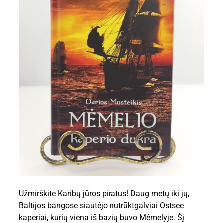
Užmirškite Karibų jūros piratus! Daug metų iki jų,
Baltijos bangose siautėjo nutrūktgalviai Ostsee
kaperiai, kurių viena iš bazių buvo Mėmelyje. Šį