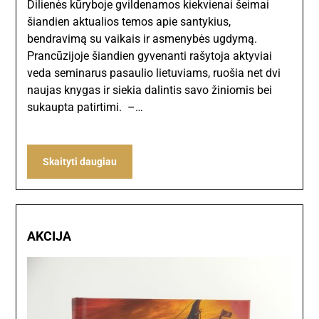
Dilienės kūryboje gvildenamos kiekvienai šeimai
šiandien aktualios temos apie santykius,
bendravimą su vaikais ir asmenybės ugdymą.
Prancūzijoje šiandien gyvenanti rašytoja aktyviai
veda seminarus pasaulio lietuviams, ruošia net dvi
naujas knygas ir siekia dalintis savo žiniomis bei
sukaupta patirtimi. –…
Skaityti daugiau
AKCIJA