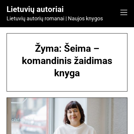
Skip
Lietuvių autoriai
to
content
Lietuvių autorių romanai | Naujos knygos
Žyma:
Šeima –
komandinis žaidimas
knyga