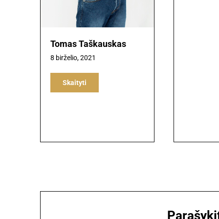
Tomas Taškauskas
8 birželio, 2021
Skaityti
Parašyki