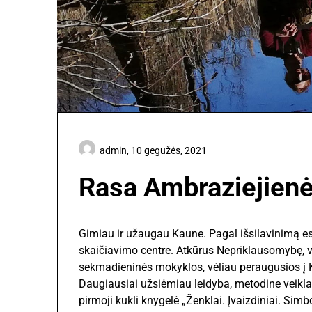
admin,
10 gegužės, 2021
Rasa Ambraziejien
Gimiau ir užaugau Kaune. Pagal išsilavinimą e
skaičiavimo centre. Atkūrus Nepriklausomybę, v
sekmadieninės mokyklos, vėliau peraugusios į K
Daugiausiai užsiėmiau leidyba, metodine veikla.
pirmoji kukli knygelė „Ženklai. Įvaizdiniai. Simb