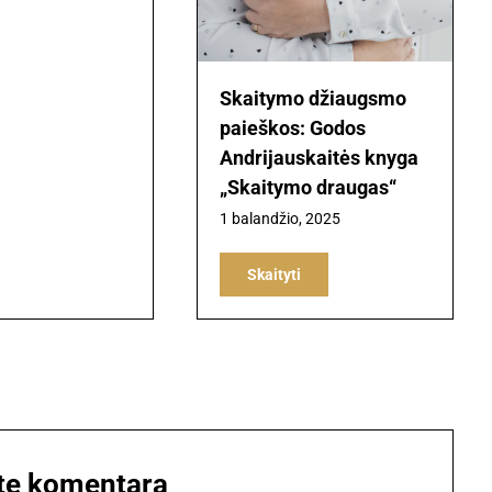
Skaitymo džiaugsmo
paieškos: Godos
Andrijauskaitės knyga
„Skaitymo draugas“
1 balandžio, 2025
Skaityti
te komentarą