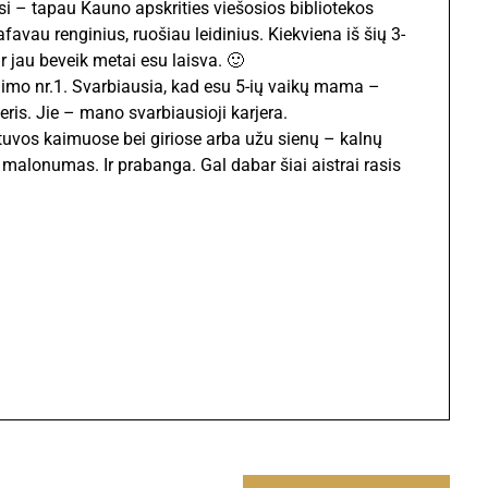
ėsi – tapau Kauno apskrities viešosios bibliotekos
afavau renginius, ruošiau leidinius. Kiekviena iš šių 3-
r jau beveik metai esu laisva. 🙂
nimo nr.1. Svarbiausia, kad esu 5-ių vaikų mama –
ris. Jie – mano svarbiausioji karjera.
tuvos kaimuose bei giriose arba užu sienų – kalnų
malonumas. Ir prabanga. Gal dabar šiai aistrai rasis