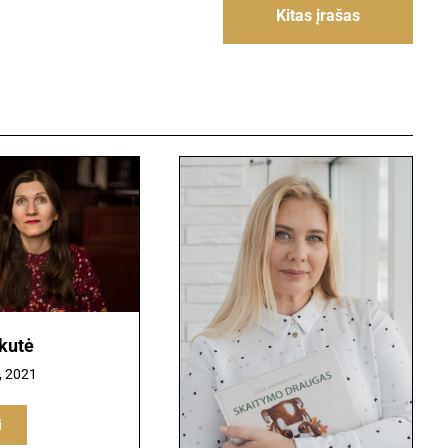
Kitas įrašas
ykutė
, 2021
i