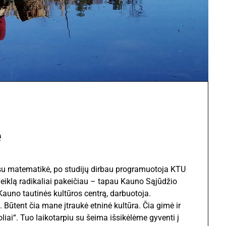
ė
su matematikė, po studijų dirbau programuotoja KTU
eiklą radikaliai pakeičiau – tapau Kauno Sąjūdžio
auno tautinės kultūros centrą, darbuotoja.
 Būtent čia mane įtraukė etninė kultūra. Čia gimė ir
oliai“. Tuo laikotarpiu su šeima išsikėlėme gyventi į