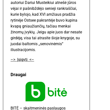
autoriui Dariui Musteikiui atnešė jūros
vėjai ir pašnibždėjo senieji rankraščiai,
kurie bylojo, kad XVI amžiaus pradžia
rytinėje Ostsee pakrantėje buvo kupina
kvapą gniaužiančių, tačiau menkai
žinomų įvykių. Jeigu apie juos dar nesate
girdėję, visa tai atrasite šioje knygoje, su
juodai baltomis „senovinėmis“
iliustracijomis.
–> Įsigyti <–
Draugai
BITĖ – skaitmeninės paslaugos