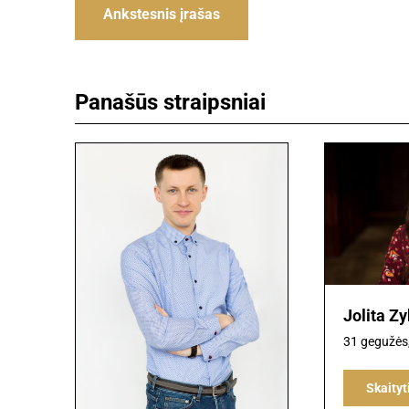
Navigacija
Ankstesnis įrašas
tarp
įrašų
Panašūs straipsniai
Jolita Z
31 gegužės
Skaityt