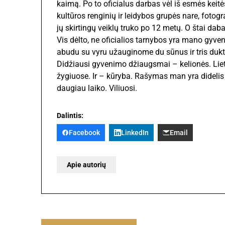
kaimą. Po to oficialus darbas vėl iš esmės keit
kultūros renginių ir leidybos grupės nare, fotogr
jų skirtingų veiklų truko po 12 metų. O štai daba
Vis dėlto, ne oficialios tarnybos yra mano gyve
abudu su vyru užauginome du sūnus ir tris dukte
Didžiausi gyvenimo džiaugsmai – kelionės. Lie
žygiuose. Ir – kūryba. Rašymas man yra didelis 
daugiau laiko. Viliuosi.
Dalintis:
Facebook
LinkedIn
Email
Apie autorių