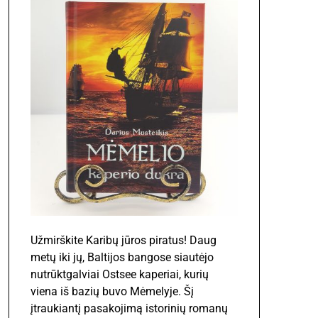
Užmirškite Karibų jūros piratus! Daug
metų iki jų, Baltijos bangose siautėjo
nutrūktgalviai Ostsee kaperiai, kurių
viena iš bazių buvo Mėmelyje. Šį
įtraukiantį pasakojimą istorinių romanų