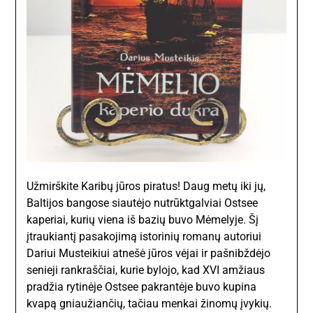
Užmirškite Karibų jūros piratus! Daug metų iki jų,
Baltijos bangose siautėjo nutrūktgalviai Ostsee
kaperiai, kurių viena iš bazių buvo Mėmelyje. Šį
įtraukiantį pasakojimą istorinių romanų autoriui
Dariui Musteikiui atnešė jūros vėjai ir pašnibždėjo
senieji rankraščiai, kurie bylojo, kad XVI amžiaus
pradžia rytinėje Ostsee pakrantėje buvo kupina
kvapą gniaužiančių, tačiau menkai žinomų įvykių.