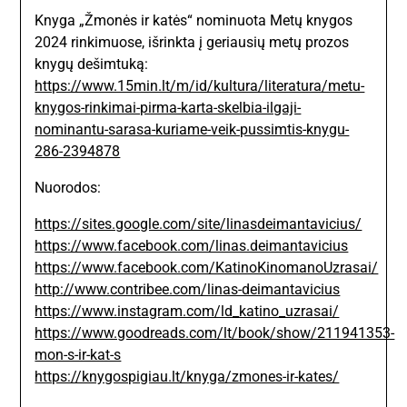
Knyga „Žmonės ir katės“ nominuota Metų knygos
2024 rinkimuose, išrinkta į geriausių metų prozos
knygų dešimtuką:
https://www.15min.lt/m/id/kultura/literatura/metu-
knygos-rinkimai-pirma-karta-skelbia-ilgaji-
nominantu-sarasa-kuriame-veik-pussimtis-knygu-
286-2394878
Nuorodos:
https://sites.google.com/site/linasdeimantavicius/
https://www.facebook.com/linas.deimantavicius
https://www.facebook.com/KatinoKinomanoUzrasai/
http://www.contribee.com/linas-deimantavicius
https://www.instagram.com/ld_katino_uzrasai/
https://www.goodreads.com/lt/book/show/211941353-
mon-s-ir-kat-s
https://knygospigiau.lt/knyga/zmones-ir-kates/