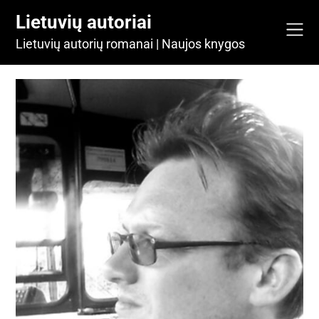
Skip
Lietuvių autoriai
to
content
Lietuvių autorių romanai | Naujos knygos