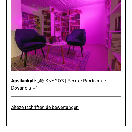
Apsilankyti:
„
📚 KNYGOS | Perku • Parduodu •
Dovanoju ⭐
”
altezeitschriften.de bewertungen