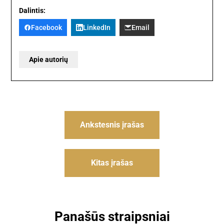
Dalintis:
Facebook
LinkedIn
Email
Apie autorių
Navigacija
Ankstesnis įrašas
tarp
įrašų
Kitas įrašas
Panašūs straipsniai