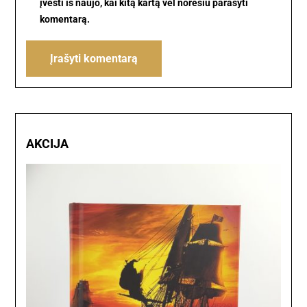
įvesti iš naujo, kai kitą kartą vėl norėsiu parašyti
komentarą.
AKCIJA