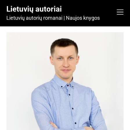
Skip
Lietuvių autoriai
to
content
Lietuvių autorių romanai | Naujos knygos