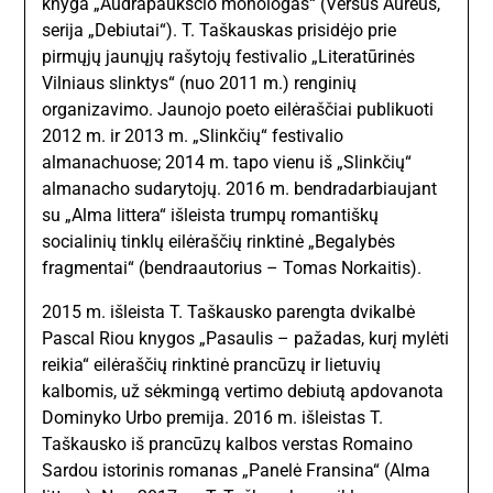
knyga „Audrapaukščio monologas“ (Versus Aureus,
serija „Debiutai“). T. Taškauskas prisidėjo prie
pirmųjų jaunųjų rašytojų festivalio „Literatūrinės
Vilniaus slinktys“ (nuo 2011 m.) renginių
organizavimo. Jaunojo poeto eilėraščiai publikuoti
2012 m. ir 2013 m. „Slinkčių“ festivalio
almanachuose; 2014 m. tapo vienu iš „Slinkčių“
almanacho sudarytojų. 2016 m. bendradarbiaujant
su „Alma littera“ išleista trumpų romantiškų
socialinių tinklų eilėraščių rinktinė „Begalybės
fragmentai“ (bendraautorius – Tomas Norkaitis).
2015 m. išleista T. Taškausko parengta dvikalbė
Pascal Riou knygos „Pasaulis – pažadas, kurį mylėti
reikia“ eilėraščių rinktinė prancūzų ir lietuvių
kalbomis, už sėkmingą vertimo debiutą apdovanota
Dominyko Urbo premija. 2016 m. išleistas T.
Taškausko iš prancūzų kalbos verstas Romaino
Sardou istorinis romanas „Panelė Fransina“ (Alma