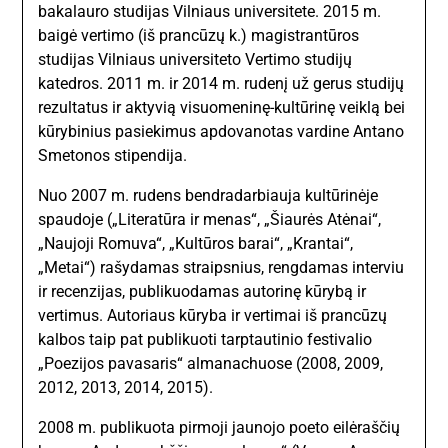
bakalauro studijas Vilniaus universitete. 2015 m.
baigė vertimo (iš prancūzų k.) magistrantūros
studijas Vilniaus universiteto Vertimo studijų
katedros. 2011 m. ir 2014 m. rudenį už gerus studijų
rezultatus ir aktyvią visuomeninę-kultūrinę veiklą bei
kūrybinius pasiekimus apdovanotas vardine Antano
Smetonos stipendija.
Nuo 2007 m. rudens bendradarbiauja kultūrinėje
spaudoje („Literatūra ir menas“, „Šiaurės Atėnai“,
„Naujoji Romuva“, „Kultūros barai“, „Krantai“,
„Metai“) rašydamas straipsnius, rengdamas interviu
ir recenzijas, publikuodamas autorinę kūrybą ir
vertimus. Autoriaus kūryba ir vertimai iš prancūzų
kalbos taip pat publikuoti tarptautinio festivalio
„Poezijos pavasaris“ almanachuose (2008, 2009,
2012, 2013, 2014, 2015).
2008 m. publikuota pirmoji jaunojo poeto eilėraščių