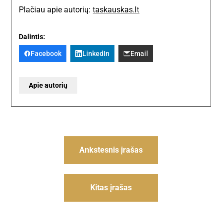
Plačiau apie autorių:
taskauskas.lt
Dalintis:
Facebook
LinkedIn
Email
Apie autorių
Navigacija
Ankstesnis įrašas
tarp
įrašų
Kitas įrašas