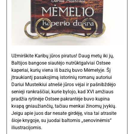
Užmirškite Karibų jūros piratus! Daug metų iki jų,
Baltijos bangose siautėjo nutrūktgalviai Ostsee
kaperiai, kurių viena iš bazių buvo Mėmelyje. Šį
įtraukiantį pasakojimą istorinių romanų autoriui
Dariui Musteikiui atnešė jūros vėjai ir pašnibždėjo
senieji rankraščiai, kurie bylojo, kad XVI amžiaus
pradžia rytinėje Ostsee pakrantėje buvo kupina
kvapą gniaužiančių, tačiau menkai žinomų įvykių.
Jeigu apie juos dar nesate girdėję, visa tai atrasite
šioje knygoje, su juodai baltomis „senovinėmis“
iliustracijomis.