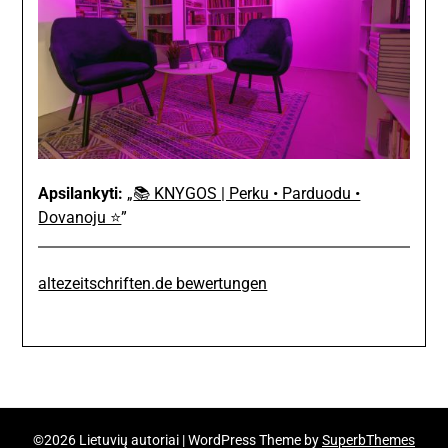
Apsilankyti:
„
📚 KNYGOS | Perku • Parduodu •
Dovanoju ⭐
”
altezeitschriften.de bewertungen
©2026 Lietuvių autoriai
| WordPress Theme by
SuperbThemes