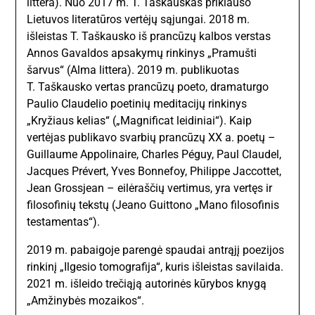
littera). Nuo 2017 m. T. Taškauskas priklauso
Lietuvos literatūros vertėjų sąjungai. 2018 m.
išleistas T. Taškausko iš prancūzų kalbos verstas
Annos Gavaldos apsakymų rinkinys „Pramušti
šarvus“ (Alma littera). 2019 m. publikuotas
T. Taškausko vertas prancūzų poeto, dramaturgo
Paulio Claudelio poetinių meditacijų rinkinys
„Kryžiaus kelias“ („Magnificat leidiniai“). Kaip
vertėjas publikavo svarbių prancūzų XX a. poetų –
Guillaume Appolinaire, Charles Péguy, Paul Claudel,
Jacques Prévert, Yves Bonnefoy, Philippe Jaccottet,
Jean Grossjean – eilėraščių vertimus, yra vertęs ir
filosofinių tekstų (Jeano Guittono „Mano filosofinis
testamentas“).
2019 m. pabaigoje parengė spaudai antrąjį poezijos
rinkinį „Ilgesio tomografija“, kuris išleistas savilaida.
2021 m. išleido trečiąją autorinės kūrybos knygą
„Amžinybės mozaikos“.